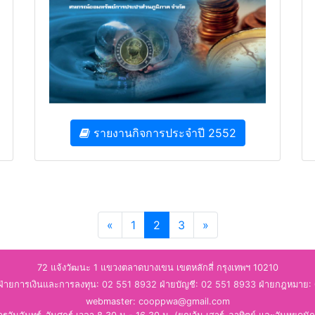
รายงานกิจการประจำปี 2552
Previous
Next
«
1
2
3
»
(current)
72 แจ้งวัฒนะ 1 แขวงตลาดบางเขน เขตหลักสี่ กรุงเทพฯ 10210
่ายการเงินและการลงทุน:
02 551 8932
ฝ่ายบัญชี:
02 551 8933
ฝ่ายกฎหมาย:
webmaster:
cooppwa@gmail.com